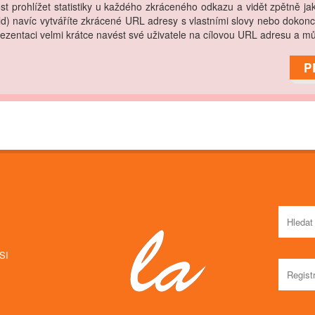
t prohlížet statistiky u každého zkráceného odkazu a vidět zpětně jaké
) navíc vytváříte zkrácené URL adresy s vlastními slovy nebo doko
ezentaci velmi krátce navést své uživatele na cílovou URL adresu a mů
P
E
SI