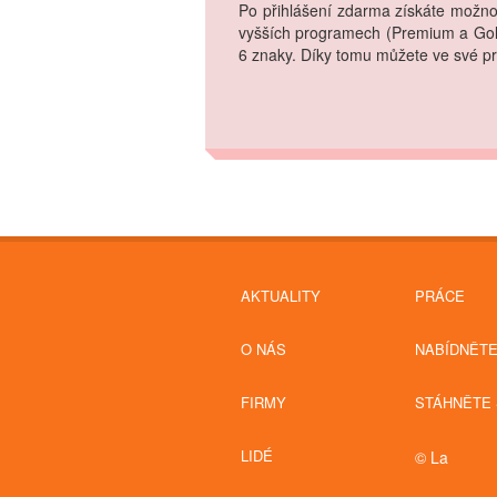
Po přihlášení zdarma získáte možnos
vyšších programech (Premium a Gold
6 znaky. Díky tomu můžete ve své pr
AKTUALITY
PRÁCE
O NÁS
NABÍDNĚT
FIRMY
STÁHNĚTE 
LIDÉ
© La