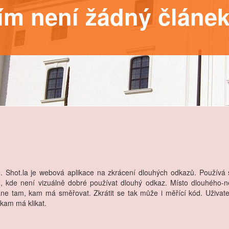
tím není žádný článe
Shot.la je webová aplikace na zkrácení dlouhých odkazů. Používá s
, kde není vizuálně dobré používat dlouhý odkaz. Místo dlouhého-n
ane tam, kam má směřovat. Zkrátit se tak může i měřící kód. Uživate
 kam má klikat.