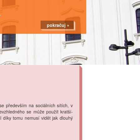
k
pokračuj »
e především na sociálních sítích, v
evzhledného se může použít kratší-
l díky tomu nemusí vidět jak dlouhý